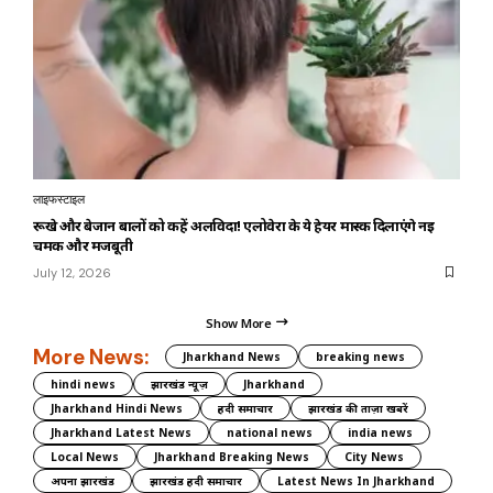
लाइफस्टाइल
रूखे और बेजान बालों को कहें अलविदा! एलोवेरा के ये हेयर मास्क दिलाएंगे नई
चमक और मजबूती
July 12, 2026
Show More
More News:
Jharkhand News
breaking news
hindi news
झारखंड न्यूज़
Jharkhand
Jharkhand Hindi News
हिंदी समाचार
झारखंड की ताज़ा खबरें
Jharkhand Latest News
national news
india news
Local News
Jharkhand Breaking News
City News
अपना झारखंड
झारखंड हिंदी समाचार
Latest News In Jharkhand