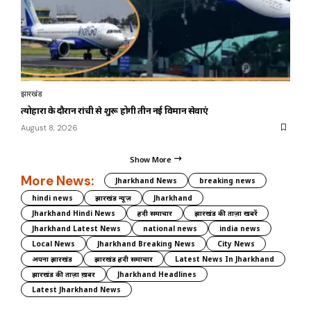
झारखंड
त्योहारों के दौरान रांची से शुरू होगी तीन नई विमान सेवाएं
August 8, 2026
Show More
More News:
Jharkhand News
breaking news
hindi news
झारखंड न्यूज़
Jharkhand
Jharkhand Hindi News
हिंदी समाचार
झारखंड की ताज़ा खबरें
Jharkhand Latest News
national news
india news
Local News
Jharkhand Breaking News
City News
अपना झारखंड
झारखंड हिंदी समाचार
Latest News In Jharkhand
झारखंड की ताज़ा ख़बर
Jharkhand Headlines
Latest Jharkhand News