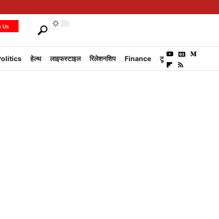
h Us
olitics
हेल्थ
लाइफस्टाइल
रिलेशनशिप
Finance
टूरिज्म
Environm