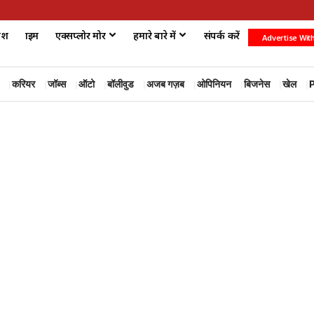
ेश
क्राइम
एक्सप्लोर मोर
हमारे बारे में
संपर्क करें
Advertise Wit
करियर
जॉब्स
ऑटो
बॉलीवुड
अजब गज़ब
ओपिनियन
बिजनेस
खेल
P