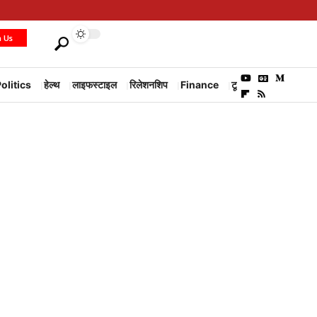
h Us
olitics
हेल्थ
लाइफस्टाइल
रिलेशनशिप
Finance
टूरिज्म
Environm