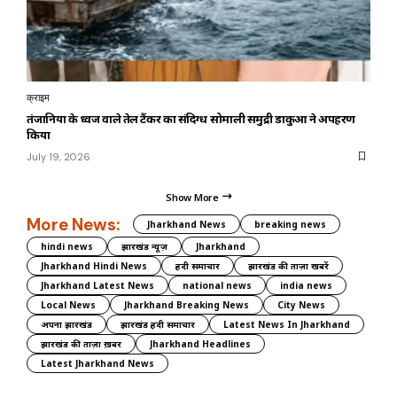
क्राइम
तंजानिया के ध्वज वाले तेल टैंकर का संदिग्ध सोमाली समुद्री डाकुओं ने अपहरण
किया
July 19, 2026
Show More
More News:
Jharkhand News
breaking news
hindi news
झारखंड न्यूज़
Jharkhand
Jharkhand Hindi News
हिंदी समाचार
झारखंड की ताज़ा खबरें
Jharkhand Latest News
national news
india news
Local News
Jharkhand Breaking News
City News
अपना झारखंड
झारखंड हिंदी समाचार
Latest News In Jharkhand
झारखंड की ताज़ा ख़बर
Jharkhand Headlines
Latest Jharkhand News