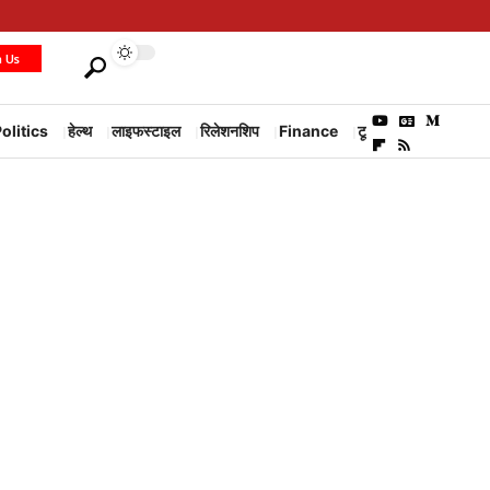
h Us
olitics
हेल्थ
लाइफस्टाइल
रिलेशनशिप
Finance
टूरिज्म
Environm