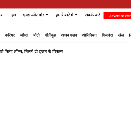
ेश
क्राइम
एक्सप्लोर मोर
हमारे बारे में
संपर्क करें
Advertise Wit
करियर
जॉब्स
ऑटो
बॉलीवुड
अजब गज़ब
ओपिनियन
बिजनेस
खेल
P
 किया लॉन्च, मिलेंगे दो इंजन के विकल्प