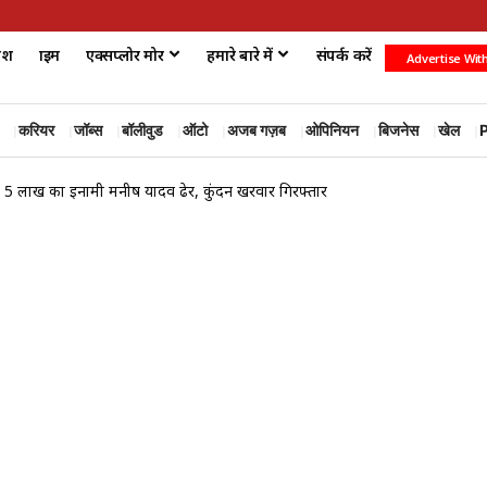
ेश
क्राइम
एक्सप्लोर मोर
हमारे बारे में
संपर्क करें
Advertise Wit
करियर
जॉब्स
बॉलीवुड
ऑटो
अजब गज़ब
ओपिनियन
बिजनेस
खेल
P
ड़, 5 लाख का इनामी मनीष यादव ढेर, कुंदन खरवार गिरफ्तार