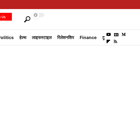
h Us
olitics
हेल्थ
लाइफस्टाइल
रिलेशनशिप
Finance
टूरिज्म
Environm