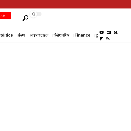
h Us
olitics
हेल्थ
लाइफस्टाइल
रिलेशनशिप
Finance
टूरिज्म
Environm