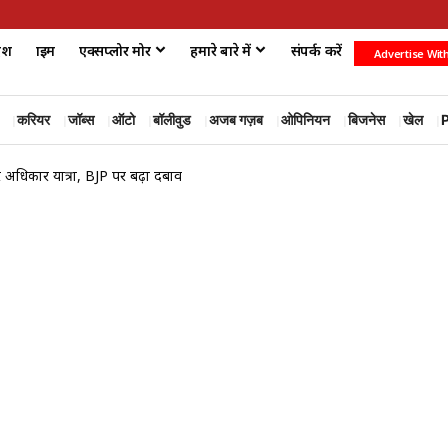
ेश
क्राइम
एक्सप्लोर मोर
हमारे बारे में
संपर्क करें
Advertise Wit
करियर
जॉब्स
ऑटो
बॉलीवुड
अजब गज़ब
ओपिनियन
बिजनेस
खेल
P
टर अधिकार यात्रा, BJP पर बढ़ा दबाव