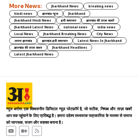
More News:
Jharkhand News
breaking news
hindi news
झारखंड न्यूज़
Jharkhand
Jharkhand Hindi News
हिंदी समाचार
झारखंड की ताज़ा खबरें
Jharkhand Latest News
national news
india news
Local News
Jharkhand Breaking News
City News
अपना झारखंड
झारखंड हिंदी समाचार
Latest News In Jharkhand
झारखंड की ताज़ा ख़बर
Jharkhand Headlines
Latest Jharkhand News
न्यूज अरोमा एक विश्वसनीय डिजिटल न्यूज़ प्लेटफ़ॉर्म है, जो सटीक, निष्पक्ष और ताज़ा खबरें
आप तक पहुंचाने के लिए प्रतिबद्ध है। हमारा उद्देश्य तथ्यपरक पत्रकारिता के माध्यम से समाज
को जागरूक, सजग और सशक्त बनाना है।