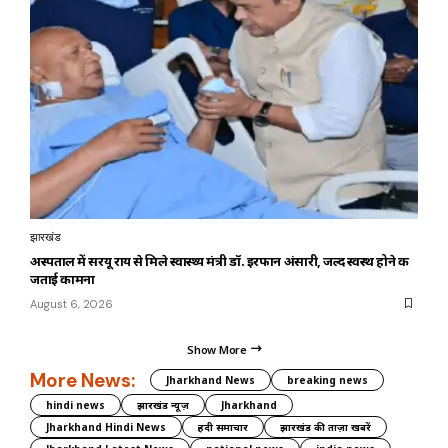
झारखंड
अस्पताल में सरयू राय से मिले स्वास्थ्य मंत्री डॉ. इरफान अंसारी, जल्द स्वस्थ होने की
जताई कामना
August 6, 2026
Show More
More News:
Jharkhand News
breaking news
hindi news
झारखंड न्यूज़
Jharkhand
Jharkhand Hindi News
हिंदी समाचार
झारखंड की ताज़ा खबरें