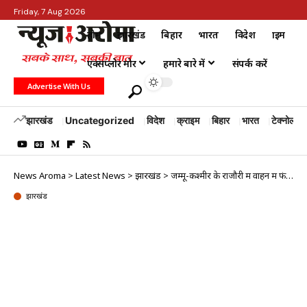
Friday, 7 Aug 2026
होम
झारखंड
बिहार
भारत
विदेश
क्राइम
एक्सप्लोर मोर
हमारे बारे में
संपर्क करें
Advertise With Us
झारखंड
Uncategorized
विदेश
क्राइम
बिहार
भारत
टेक्नोलॉजी
News Aroma
>
Latest News
>
झारखंड
>
जम्मू-कश्मीर के राजौरी में वाहन में फंसे 7 लोगों को सेना ने बचाया
झारखंड