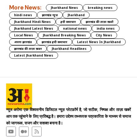
More News:
Jharkhand News
breaking news
hindi news
झारखंड न्यूज़
Jharkhand
Jharkhand Hindi News
हिंदी समाचार
झारखंड की ताज़ा खबरें
Jharkhand Latest News
national news
india news
Local News
Jharkhand Breaking News
City News
अपना झारखंड
झारखंड हिंदी समाचार
Latest News In Jharkhand
झारखंड की ताज़ा ख़बर
Jharkhand Headlines
Latest Jharkhand News
न्यूज अरोमा एक विश्वसनीय डिजिटल न्यूज़ प्लेटफ़ॉर्म है, जो सटीक, निष्पक्ष और ताज़ा खबरें
आप तक पहुंचाने के लिए प्रतिबद्ध है। हमारा उद्देश्य तथ्यपरक पत्रकारिता के माध्यम से समाज
को जागरूक, सजग और सशक्त बनाना है।