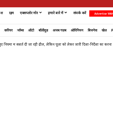
ेश
क्राइम
एक्सप्लोर मोर
हमारे बारे में
संपर्क करें
Advertise Wit
करियर
जॉब्स
ऑटो
बॉलीवुड
अजब गज़ब
ओपिनियन
बिजनेस
खेल
P
ुए नियमों में सशर्त दी जा रही ढील, लेकिन पूजा को लेकर जारी दिशा-निर्देशों का करना होगा अनुपालन