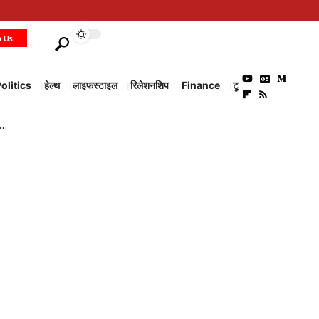
h Us
olitics
हेल्थ
लाइफस्टाइल
रिलेशनशिप
Finance
टूरिज्म
Environm