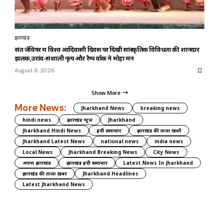
झारखंड
संत जेवियर में विश्व आदिवासी दिवस पर दिखी सांस्कृतिक विविधता की शानदार
झलक,उरांव-संथाली नृत्य और रैम्प वॉक ने मोहा मन
August 8, 2026
Show More
More News:
Jharkhand News
breaking news
hindi news
झारखंड न्यूज़
Jharkhand
Jharkhand Hindi News
हिंदी समाचार
झारखंड की ताज़ा खबरें
Jharkhand Latest News
national news
india news
Local News
Jharkhand Breaking News
City News
अपना झारखंड
झारखंड हिंदी समाचार
Latest News In Jharkhand
झारखंड की ताज़ा ख़बर
Jharkhand Headlines
Latest Jharkhand News