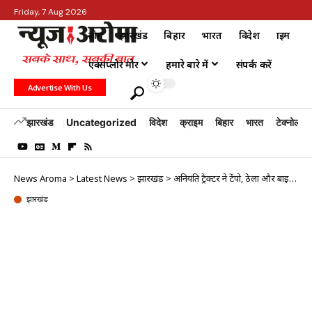
Friday, 7 Aug 2026
होम
झारखंड
बिहार
भारत
विदेश
क्राइम
एक्सप्लोर मोर
हमारे बारे में
संपर्क करें
Advertise With Us
झारखंड
Uncategorized
विदेश
क्राइम
बिहार
भारत
टेक्नोलॉजी
News Aroma
>
Latest News
>
झारखंड
>
अनियंत्रित ट्रैक्टर ने टेंपो, ठेला और बाइक में मारी टक्कर, चालक की मौत
झारखंड