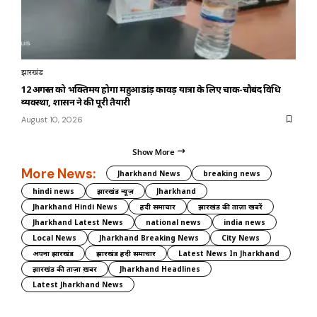
झारखंड
12 अगस्त को भक्तिमय होगा महुआडांड़ कावड़ यात्रा के लिए चाक-चौबंद विधि
व्यवस्था, प्रशासन ने की पूरी तैयारी
August 10, 2026
Show More
More News:
Jharkhand News
breaking news
hindi news
झारखंड न्यूज़
Jharkhand
Jharkhand Hindi News
हिंदी समाचार
झारखंड की ताज़ा खबरें
Jharkhand Latest News
national news
india news
Local News
Jharkhand Breaking News
City News
अपना झारखंड
झारखंड हिंदी समाचार
Latest News In Jharkhand
झारखंड की ताज़ा ख़बर
Jharkhand Headlines
Latest Jharkhand News