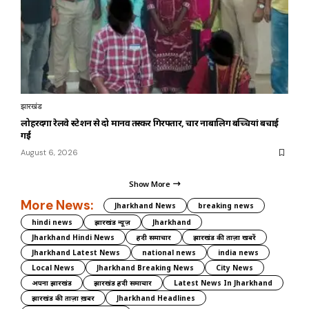
झारखंड
लोहरदगा रेलवे स्टेशन से दो मानव तस्कर गिरफ्तार, चार नाबालिग बच्चियां बचाई
गईं
August 6, 2026
Show More
More News:
Jharkhand News
breaking news
hindi news
झारखंड न्यूज़
Jharkhand
Jharkhand Hindi News
हिंदी समाचार
झारखंड की ताज़ा खबरें
Jharkhand Latest News
national news
india news
Local News
Jharkhand Breaking News
City News
अपना झारखंड
झारखंड हिंदी समाचार
Latest News In Jharkhand
झारखंड की ताज़ा ख़बर
Jharkhand Headlines