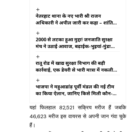
नेतरहाट थाना के नए प्रभारी श्री राजन
अधिकारी ने अपील जारी कर कहा – शांति
और सुरक्षा के लिए जनता का सहयोग जरूरी
2000 से लटका हुआ मुद्दा! जनजाति सुरक्षा
मंच ने उठाई आवाज, बढ़ाईक-भुइयां-मुंडा
समाज के 32000 बच्चो का भविष्य खतरे में
रातू रोड में खाद्य सुरक्षा विभाग की बड़ी
कार्रवाई, एक डेयरी से भारी मात्रा में नकली
पनीर बरामद
भाजपा ने महुआडांड़ पूर्वी मंडल की नई टीम
का किया ऐलान, जानिए किसे मिली कौन-सी
जिम्मेदारी
यहां फिलहाल 82,521 सक्रिय मरीज हैं जबकि
46,623 मरीज इस वायरस से अपनी जान गंवा चुके
हैं।