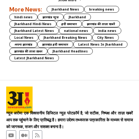
More News:
Jharkhand News
breaking news
hindi news
झारखंड न्यूज़
Jharkhand
Jharkhand Hindi News
हिंदी समाचार
झारखंड की ताज़ा खबरें
Jharkhand Latest News
national news
india news
Local News
Jharkhand Breaking News
City News
अपना झारखंड
झारखंड हिंदी समाचार
Latest News In Jharkhand
झारखंड की ताज़ा ख़बर
Jharkhand Headlines
Latest Jharkhand News
न्यूज अरोमा एक विश्वसनीय डिजिटल न्यूज़ प्लेटफ़ॉर्म है, जो सटीक, निष्पक्ष और ताज़ा खबरें
आप तक पहुंचाने के लिए प्रतिबद्ध है। हमारा उद्देश्य तथ्यपरक पत्रकारिता के माध्यम से समाज
को जागरूक, सजग और सशक्त बनाना है।