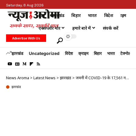
Saturday, 8 Aug 2026
होम
झारखंड
बिहार
भारत
विदेश
क्राइम
एक्सप्लोर मोर
हमारे बारे में
संपर्क करें
Advertise With Us
झारखंड
Uncategorized
विदेश
क्राइम
बिहार
भारत
टेक्नोलॉजी
News Aroma
>
Latest News
>
झारखंड
>
जर्मनी में COVID-19 के 17,561 नए मामले दर्ज
झारखंड