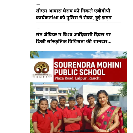
चलेंगी गाड़ियां
सीएम आवास घेराव को निकले एबीवीपी
कार्यकर्ताओं को पुलिस ने रोका, हुई झड़प
संत जेवियर में विश्व आदिवासी दिवस पर
दिखी सांस्कृतिक विविधता की शानदार
झलक,उरांव-संथाली नृत्य और रैम्प वॉक ने
मोहा मन