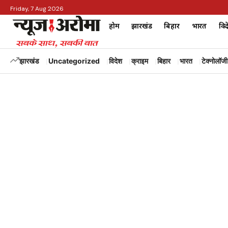
Friday, 7 Aug 2026
होम
झारखंड
बिहार
भारत
विद
झारखंड
Uncategorized
विदेश
क्राइम
बिहार
भारत
टेक्नोलॉजी