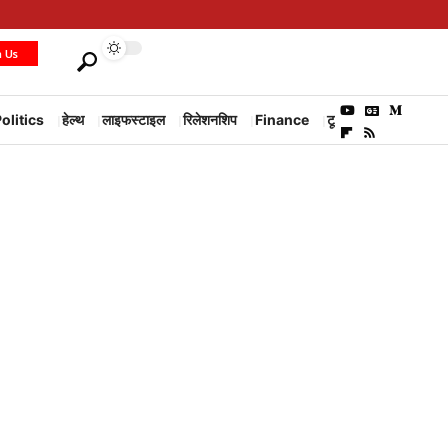
h Us
olitics
हेल्थ
लाइफस्टाइल
रिलेशनशिप
Finance
टूरिज्म
Environm