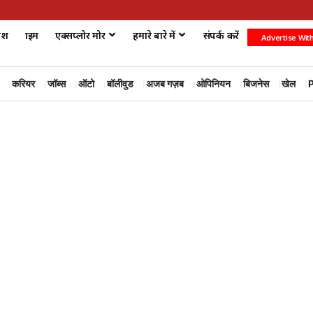
ेश
क्राइम
एक्सप्लोर मोर
हमारे बारे में
संपर्क करें
Advertise Wit
करियर
जॉब्स
ऑटो
बॉलीवुड
अजब गज़ब
ओपिनियन
बिजनेस
खेल
P