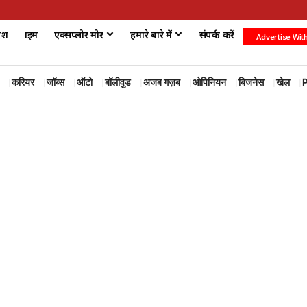
ेश
क्राइम
एक्सप्लोर मोर
हमारे बारे में
संपर्क करें
Advertise Wit
करियर
जॉब्स
ऑटो
बॉलीवुड
अजब गज़ब
ओपिनियन
बिजनेस
खेल
P