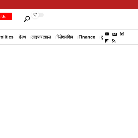
h Us
olitics
हेल्थ
लाइफस्टाइल
रिलेशनशिप
Finance
टूरिज्म
Environm