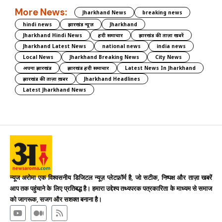
More News:
Jharkhand News
breaking news
hindi news
झारखंड न्यूज़
Jharkhand
Jharkhand Hindi News
हिंदी समाचार
झारखंड की ताज़ा खबरें
Jharkhand Latest News
national news
india news
Local News
Jharkhand Breaking News
City News
अपना झारखंड
झारखंड हिंदी समाचार
Latest News In Jharkhand
झारखंड की ताज़ा ख़बर
Jharkhand Headlines
Latest Jharkhand News
न्यूज अरोमा एक विश्वसनीय डिजिटल न्यूज़ प्लेटफ़ॉर्म है, जो सटीक, निष्पक्ष और ताज़ा खबरें
आप तक पहुंचाने के लिए प्रतिबद्ध है। हमारा उद्देश्य तथ्यपरक पत्रकारिता के माध्यम से समाज
को जागरूक, सजग और सशक्त बनाना है।