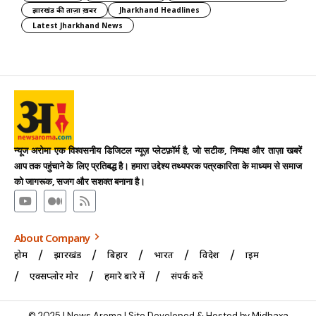
झारखंड की ताज़ा ख़बर
Jharkhand Headlines
Latest Jharkhand News
न्यूज अरोमा एक विश्वसनीय डिजिटल न्यूज़ प्लेटफ़ॉर्म है, जो सटीक, निष्पक्ष और ताज़ा खबरें
आप तक पहुंचाने के लिए प्रतिबद्ध है। हमारा उद्देश्य तथ्यपरक पत्रकारिता के माध्यम से समाज
को जागरूक, सजग और सशक्त बनाना है।
About Company
होम
झारखंड
बिहार
भारत
विदेश
क्राइम
एक्सप्लोर मोर
हमारे बारे में
संपर्क करें
© 2025 | News Aroma | Site Developed & Hosted by Midhaxa