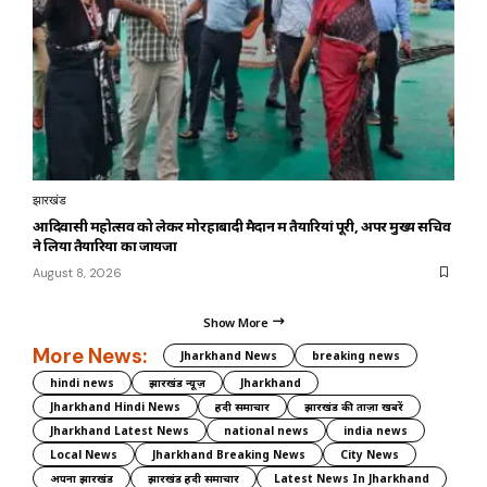
झारखंड
आदिवासी महोत्सव को लेकर मोरहाबादी मैदान में तैयारियां पूरी, अपर मुख्य सचिव
ने लिया तैयारियों का जायजा
August 8, 2026
Show More
More News:
Jharkhand News
breaking news
hindi news
झारखंड न्यूज़
Jharkhand
Jharkhand Hindi News
हिंदी समाचार
झारखंड की ताज़ा खबरें
Jharkhand Latest News
national news
india news
Local News
Jharkhand Breaking News
City News
अपना झारखंड
झारखंड हिंदी समाचार
Latest News In Jharkhand