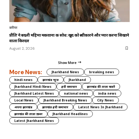
करियर
प्रीति’ ने बदली महिमा मकवाना की सोच: खुद को स्वीकारने और प्यार करना सिखाने
वाला किरदार
August 2, 2026
Show More
More News:
Jharkhand News
breaking news
hindi news
झारखंड न्यूज़
Jharkhand
Jharkhand Hindi News
हिंदी समाचार
झारखंड की ताज़ा खबरें
Jharkhand Latest News
national news
india news
Local News
Jharkhand Breaking News
City News
अपना झारखंड
झारखंड हिंदी समाचार
Latest News In Jharkhand
झारखंड की ताज़ा ख़बर
Jharkhand Headlines
Latest Jharkhand News