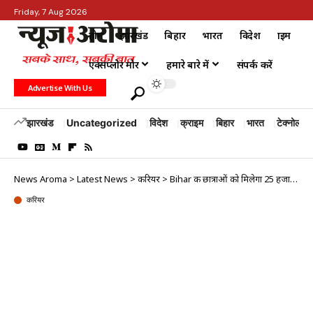
Friday, 7 Aug 2026
होम
झारखंड
बिहार
भारत
विदेश
क्राइम
एक्सप्लोर मोर
हमारे बारे में
संपर्क करें
Advertise With Us
झारखंड
Uncategorized
विदेश
क्राइम
बिहार
भारत
टेक्नोलॉजी
News Aroma
>
Latest News
>
करियर
>
Bihar की छात्राओं को मिलेगा 25 हजार रुपये, बस करना होगा ये काम
करियर