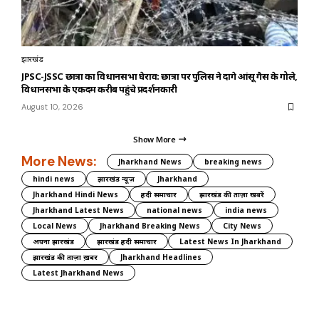
झारखंड
JPSC-JSSC छात्रों का विधानसभा घेराव: छात्रों पर पुलिस ने दागे आंसू गैस के गोले,
विधानसभा के एकदम करीब पहुंचे प्रदर्शनकारी
August 10, 2026
Show More
More News:
Jharkhand News
breaking news
hindi news
झारखंड न्यूज़
Jharkhand
Jharkhand Hindi News
हिंदी समाचार
झारखंड की ताज़ा खबरें
Jharkhand Latest News
national news
india news
Local News
Jharkhand Breaking News
City News
अपना झारखंड
झारखंड हिंदी समाचार
Latest News In Jharkhand
झारखंड की ताज़ा ख़बर
Jharkhand Headlines
Latest Jharkhand News