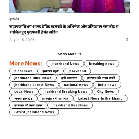
झारखंड
सहायक बिशप आनंद डेविड खलखो के अभिषेक और प्रतिष्ठापन समारोह में
शामिल हुए मुख्यमंत्री हेमंत सोरेन
August 8, 2026
Show More
More News:
Jharkhand News
breaking news
hindi news
झारखंड न्यूज़
Jharkhand
Jharkhand Hindi News
हिंदी समाचार
झारखंड की ताज़ा खबरें
Jharkhand Latest News
national news
india news
Local News
Jharkhand Breaking News
City News
अपना झारखंड
झारखंड हिंदी समाचार
Latest News In Jharkhand
झारखंड की ताज़ा ख़बर
Jharkhand Headlines
Latest Jharkhand News