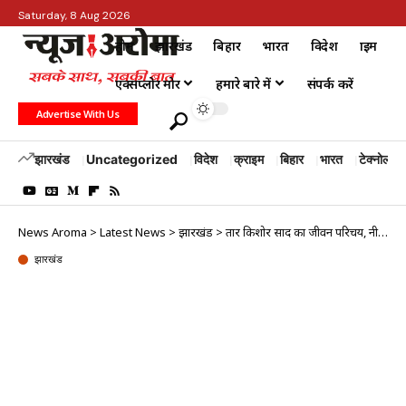
Saturday, 8 Aug 2026
होम
झारखंड
बिहार
भारत
विदेश
क्राइम
एक्सप्लोर मोर
हमारे बारे में
संपर्क करें
Advertise With Us
झारखंड
Uncategorized
विदेश
क्राइम
बिहार
भारत
टेक्नोलॉजी
News Aroma
>
Latest News
>
झारखंड
>
तार किशोर प्रसाद का जीवन परिचय, नीतीश के साथ ली मंत्री पद की शपथ
झारखंड