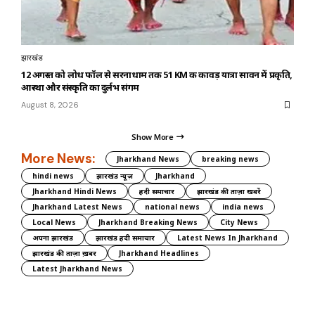
झारखंड
12 अगस्त को लोध फॉल से सरनाधाम तक 51 KM की कावड़ यात्रा सावन में प्रकृति,
आस्था और संस्कृति का दुर्लभ संगम
August 8, 2026
Show More
More News:
Jharkhand News
breaking news
hindi news
झारखंड न्यूज़
Jharkhand
Jharkhand Hindi News
हिंदी समाचार
झारखंड की ताज़ा खबरें
Jharkhand Latest News
national news
india news
Local News
Jharkhand Breaking News
City News
अपना झारखंड
झारखंड हिंदी समाचार
Latest News In Jharkhand
झारखंड की ताज़ा ख़बर
Jharkhand Headlines
Latest Jharkhand News