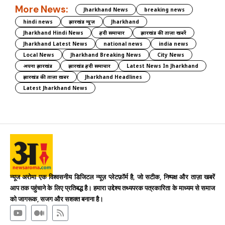
More News:
Jharkhand News
breaking news
hindi news
झारखंड न्यूज़
Jharkhand
Jharkhand Hindi News
हिंदी समाचार
झारखंड की ताज़ा खबरें
Jharkhand Latest News
national news
india news
Local News
Jharkhand Breaking News
City News
अपना झारखंड
झारखंड हिंदी समाचार
Latest News In Jharkhand
झारखंड की ताज़ा ख़बर
Jharkhand Headlines
Latest Jharkhand News
न्यूज अरोमा एक विश्वसनीय डिजिटल न्यूज़ प्लेटफ़ॉर्म है, जो सटीक, निष्पक्ष और ताज़ा खबरें
आप तक पहुंचाने के लिए प्रतिबद्ध है। हमारा उद्देश्य तथ्यपरक पत्रकारिता के माध्यम से समाज
को जागरूक, सजग और सशक्त बनाना है।