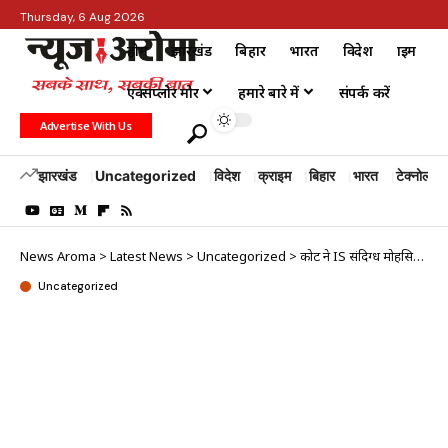
Thursday, 6 Aug 2026
होम
झारखंड
बिहार
भारत
विदेश
क्राइम
एक्सप्लोर मोर
हमारे बारे में
संपर्क करें
Advertise With Us
झारखंड
Uncategorized
विदेश
क्राइम
बिहार
भारत
टेक्नोलॉजी
News Aroma
>
Latest News
>
Uncategorized
>
कोर्ट ने IS संदिग्ध मोहसिन को 16 अगस्त तक NIA की हिरासत में भेजा
Uncategorized