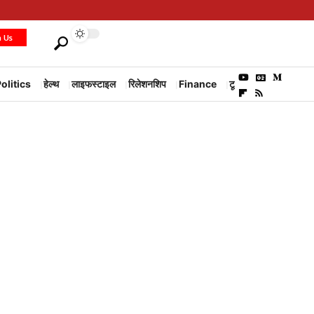
h Us
olitics
हेल्थ
लाइफस्टाइल
रिलेशनशिप
Finance
टूरिज्म
Environm