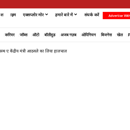
ेश
क्राइम
एक्सप्लोर मोर
हमारे बारे में
संपर्क करें
Advertise Wit
करियर
जॉब्स
ऑटो
बॉलीवुड
अजब गज़ब
ओपिनियन
बिजनेस
खेल
P
स्थ हुए केंद्रीय मंत्री आठवले का लिया हालचाल