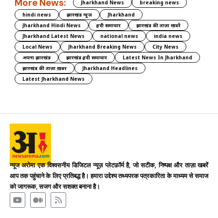
More News:
Jharkhand News
breaking news
hindi news
झारखंड न्यूज़
Jharkhand
Jharkhand Hindi News
हिंदी समाचार
झारखंड की ताज़ा खबरें
Jharkhand Latest News
national news
india news
Local News
Jharkhand Breaking News
City News
अपना झारखंड
झारखंड हिंदी समाचार
Latest News In Jharkhand
झारखंड की ताज़ा ख़बर
Jharkhand Headlines
Latest Jharkhand News
न्यूज अरोमा एक विश्वसनीय डिजिटल न्यूज़ प्लेटफ़ॉर्म है, जो सटीक, निष्पक्ष और ताज़ा खबरें
आप तक पहुंचाने के लिए प्रतिबद्ध है। हमारा उद्देश्य तथ्यपरक पत्रकारिता के माध्यम से समाज
को जागरूक, सजग और सशक्त बनाना है।