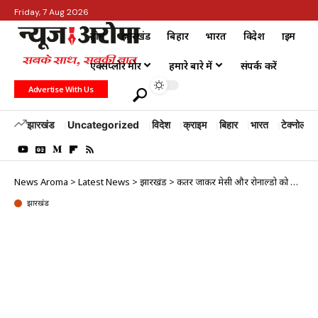
Friday, 7 Aug 2026
होम
झारखंड
बिहार
भारत
विदेश
क्राइम
एक्सप्लोर मोर
हमारे बारे में
संपर्क करें
Advertise With Us
झारखंड
Uncategorized
विदेश
क्राइम
बिहार
भारत
टेक्नोलॉजी
News Aroma
>
Latest News
>
झारखंड
>
कतर जाकर मेसी और रोनाल्डो को विश्व कप में खेलते देखना चाहते हैं थापा
झारखंड