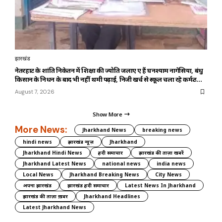
झारखंड
नेतरहाट के शांति निकेतन में शिक्षा की ज्योति जलाए हुए हैं घनश्याम नागेसिया, बंधु
किसान के निधन के बाद भी नहीं थमी पढ़ाई, निजी खर्च से स्कूल चला रहे कर्मठ
शिक्षक
August 7, 2026
Show More
More News:
Jharkhand News
breaking news
hindi news
झारखंड न्यूज़
Jharkhand
Jharkhand Hindi News
हिंदी समाचार
झारखंड की ताज़ा खबरें
Jharkhand Latest News
national news
india news
Local News
Jharkhand Breaking News
City News
अपना झारखंड
झारखंड हिंदी समाचार
Latest News In Jharkhand
झारखंड की ताज़ा ख़बर
Jharkhand Headlines
Latest Jharkhand News