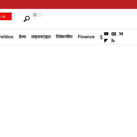
h Us
olitics
हेल्थ
लाइफस्टाइल
रिलेशनशिप
Finance
टूरिज्म
Environm