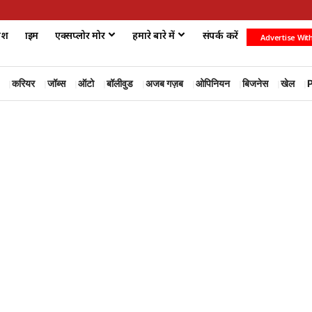
ेश
क्राइम
एक्सप्लोर मोर
हमारे बारे में
संपर्क करें
Advertise Wit
करियर
जॉब्स
ऑटो
बॉलीवुड
अजब गज़ब
ओपिनियन
बिजनेस
खेल
P