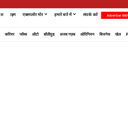
ेश
क्राइम
एक्सप्लोर मोर
हमारे बारे में
संपर्क करें
Advertise Wit
करियर
जॉब्स
ऑटो
बॉलीवुड
अजब गज़ब
ओपिनियन
बिजनेस
खेल
P