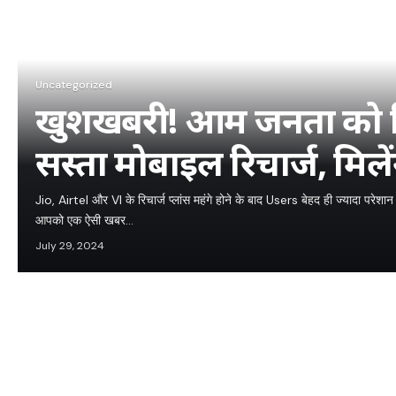
Uncategorized
खुशखबरी! आम जनता को मि
सस्ता मोबाइल रिचार्ज, मिले
सिर्फ वॉइस कॉल्स और SMS 
Jio, Airtel और VI के रिचार्ज प्लांस महंगे होने के बाद Users बेहद ही ज्यादा पर
आपको एक ऐसी खबर…
July 29, 2024