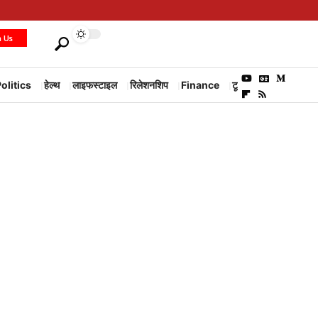
h Us
olitics
हेल्थ
लाइफस्टाइल
रिलेशनशिप
Finance
टूरिज्म
Environm