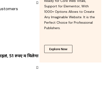
Ready for Core Web Vitals,
Support for Elementor, With
1000+ Options Allows to Create
Any Imaginable Website. It is the
Perfect Choice for Professional
Publishers.
Explore Now
राहत!, 51 रुपए में मिलेगा