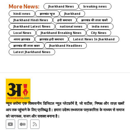
More News:
Jharkhand News
breaking news
hindi news
झारखंड न्यूज़
Jharkhand
Jharkhand Hindi News
हिंदी समाचार
झारखंड की ताज़ा खबरें
Jharkhand Latest News
national news
india news
Local News
Jharkhand Breaking News
City News
अपना झारखंड
झारखंड हिंदी समाचार
Latest News In Jharkhand
झारखंड की ताज़ा ख़बर
Jharkhand Headlines
Latest Jharkhand News
न्यूज अरोमा एक विश्वसनीय डिजिटल न्यूज़ प्लेटफ़ॉर्म है, जो सटीक, निष्पक्ष और ताज़ा खबरें
आप तक पहुंचाने के लिए प्रतिबद्ध है। हमारा उद्देश्य तथ्यपरक पत्रकारिता के माध्यम से समाज
को जागरूक, सजग और सशक्त बनाना है।