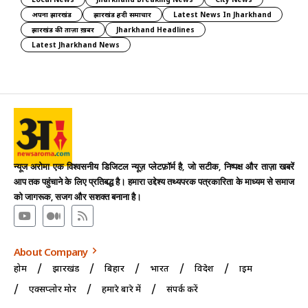
अपना झारखंड
झारखंड हिंदी समाचार
Latest News In Jharkhand
झारखंड की ताज़ा ख़बर
Jharkhand Headlines
Latest Jharkhand News
न्यूज अरोमा एक विश्वसनीय डिजिटल न्यूज़ प्लेटफ़ॉर्म है, जो सटीक, निष्पक्ष और ताज़ा खबरें
आप तक पहुंचाने के लिए प्रतिबद्ध है। हमारा उद्देश्य तथ्यपरक पत्रकारिता के माध्यम से समाज
को जागरूक, सजग और सशक्त बनाना है।
About Company
होम
झारखंड
बिहार
भारत
विदेश
क्राइम
एक्सप्लोर मोर
हमारे बारे में
संपर्क करें