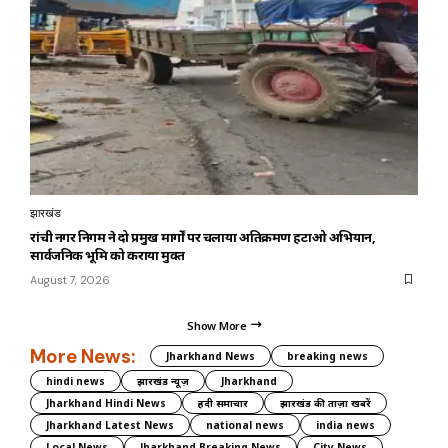
झारखंड
रांची नगर निगम ने दो प्रमुख मार्गों पर चलाया अतिक्रमण हटाओ अभियान,
सार्वजनिक भूमि को कराया मुक्त
August 7, 2026
Show More
More News:
Jharkhand News
breaking news
hindi news
झारखंड न्यूज़
Jharkhand
Jharkhand Hindi News
हिंदी समाचार
झारखंड की ताज़ा खबरें
Jharkhand Latest News
national news
india news
Local News
Jharkhand Breaking News
City News