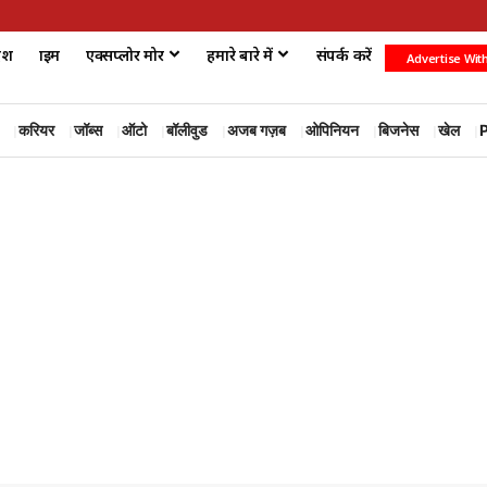
ेश
क्राइम
एक्सप्लोर मोर
हमारे बारे में
संपर्क करें
Advertise Wit
करियर
जॉब्स
ऑटो
बॉलीवुड
अजब गज़ब
ओपिनियन
बिजनेस
खेल
P