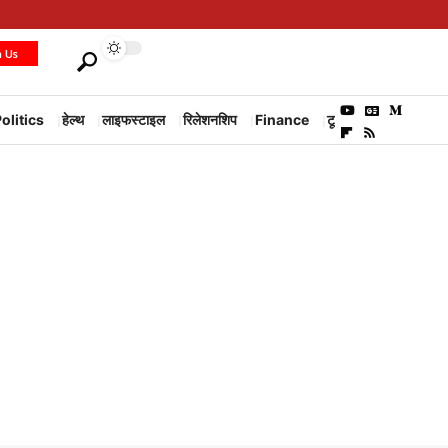
h Us
olitics
हेल्थ
लाइफस्टाइल
रिलेशनशिप
Finance
टूरिज्म
Environm