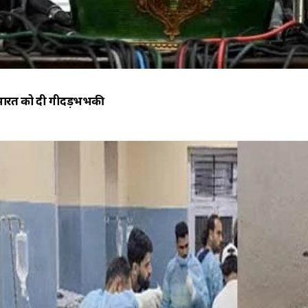
भारत को दी गीदड़भभकी