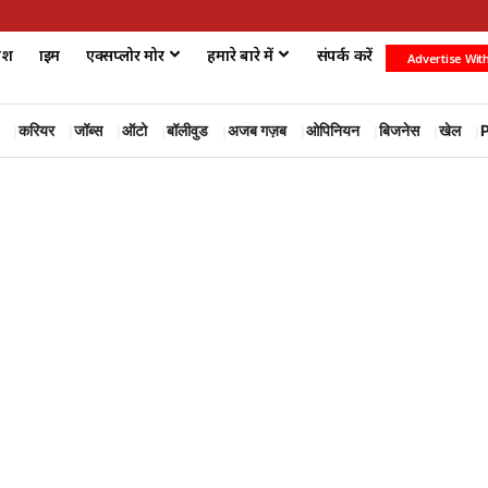
ेश
क्राइम
एक्सप्लोर मोर
हमारे बारे में
संपर्क करें
Advertise Wit
करियर
जॉब्स
ऑटो
बॉलीवुड
अजब गज़ब
ओपिनियन
बिजनेस
खेल
P