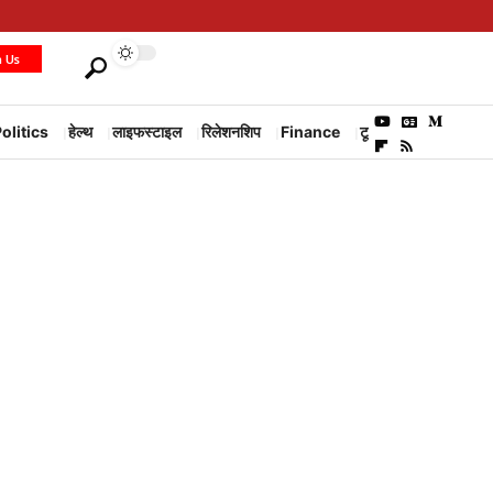
h Us
olitics
हेल्थ
लाइफस्टाइल
रिलेशनशिप
Finance
टूरिज्म
Environm