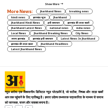
Show More
More News:
Jharkhand News
breaking news
hindi news
झारखंड न्यूज़
Jharkhand
Jharkhand Hindi News
हिंदी समाचार
झारखंड की ताज़ा खबरें
Jharkhand Latest News
national news
india news
Local News
Jharkhand Breaking News
City News
अपना झारखंड
झारखंड हिंदी समाचार
Latest News In Jharkhand
झारखंड की ताज़ा ख़बर
Jharkhand Headlines
Latest Jharkhand News
न्यूज अरोमा एक विश्वसनीय डिजिटल न्यूज़ प्लेटफ़ॉर्म है, जो सटीक, निष्पक्ष और ताज़ा खबरें
आप तक पहुंचाने के लिए प्रतिबद्ध है। हमारा उद्देश्य तथ्यपरक पत्रकारिता के माध्यम से समाज
को जागरूक, सजग और सशक्त बनाना है।