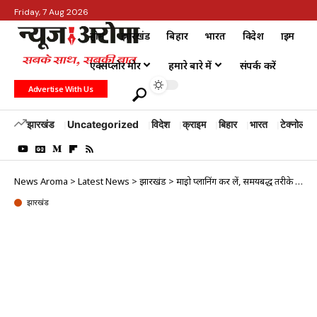
Friday, 7 Aug 2026
होम
झारखंड
बिहार
भारत
विदेश
क्राइम
एक्सप्लोर मोर
हमारे बारे में
संपर्क करें
Advertise With Us
झारखंड
Uncategorized
विदेश
क्राइम
बिहार
भारत
टेक्नोलॉजी
News Aroma
>
Latest News
>
झारखंड
>
माइक्रो प्लानिंग कर लें, समयबद्ध तरीके से आयोजन करें: उपायुक्त
झारखंड