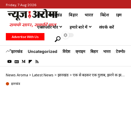
Friday, 7 Aug 2026
होम
झारखंड
बिहार
भारत
विदेश
क्राइम
एक्सप्लोर मोर
हमारे बारे में
संपर्क करें
Advertise With Us
झारखंड
Uncategorized
विदेश
क्राइम
बिहार
भारत
टेक्नोलॉजी
News Aroma
>
Latest News
>
झारखंड
>
एक से बढ़कर एक गुलाब, झरने की झर-झर, राजभवन के उद्यान में 3469 लोगों ने…
झारखंड