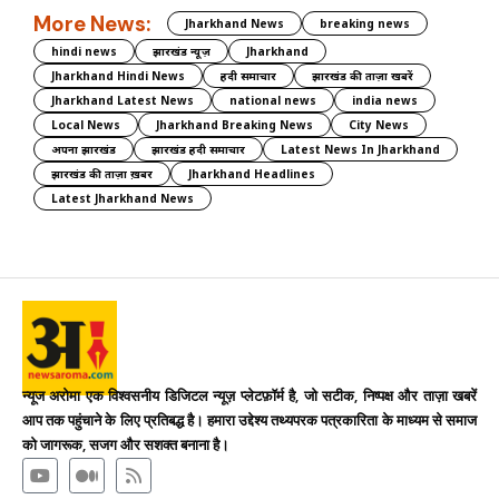
More News:
Jharkhand News
breaking news
hindi news
झारखंड न्यूज़
Jharkhand
Jharkhand Hindi News
हिंदी समाचार
झारखंड की ताज़ा खबरें
Jharkhand Latest News
national news
india news
Local News
Jharkhand Breaking News
City News
अपना झारखंड
झारखंड हिंदी समाचार
Latest News In Jharkhand
झारखंड की ताज़ा ख़बर
Jharkhand Headlines
Latest Jharkhand News
न्यूज अरोमा एक विश्वसनीय डिजिटल न्यूज़ प्लेटफ़ॉर्म है, जो सटीक, निष्पक्ष और ताज़ा खबरें
आप तक पहुंचाने के लिए प्रतिबद्ध है। हमारा उद्देश्य तथ्यपरक पत्रकारिता के माध्यम से समाज
को जागरूक, सजग और सशक्त बनाना है।