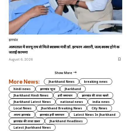
झारखंड
अस्पताल में सरयू राय से मिले स्वास्थ्य मंत्री डॉ. इरफान अंसारी, जल्द स्वस्थ होने की
जताई कामना
August 6, 2026
Show More
More News:
Jharkhand News
breaking news
hindi news
झारखंड न्यूज़
Jharkhand
Jharkhand Hindi News
हिंदी समाचार
झारखंड की ताज़ा खबरें
Jharkhand Latest News
national news
india news
Local News
Jharkhand Breaking News
City News
अपना झारखंड
झारखंड हिंदी समाचार
Latest News In Jharkhand
झारखंड की ताज़ा ख़बर
Jharkhand Headlines
Latest Jharkhand News