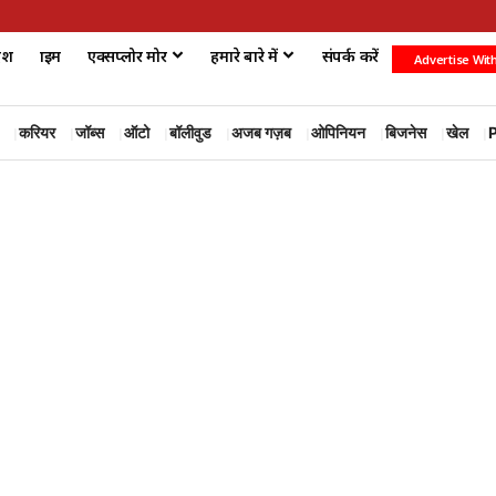
ेश
क्राइम
एक्सप्लोर मोर
हमारे बारे में
संपर्क करें
Advertise Wit
करियर
जॉब्स
ऑटो
बॉलीवुड
अजब गज़ब
ओपिनियन
बिजनेस
खेल
P