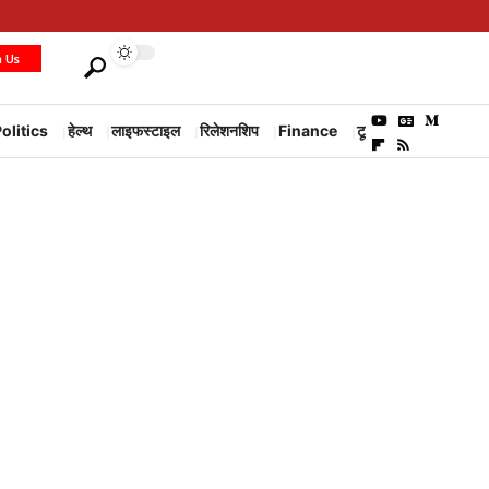
h Us
olitics
हेल्थ
लाइफस्टाइल
रिलेशनशिप
Finance
टूरिज्म
Environm