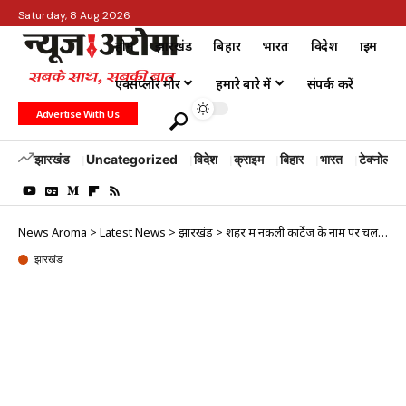
Saturday, 8 Aug 2026
होम
झारखंड
बिहार
भारत
विदेश
क्राइम
एक्सप्लोर मोर
हमारे बारे में
संपर्क करें
Advertise With Us
झारखंड
Uncategorized
विदेश
क्राइम
बिहार
भारत
टेक्नोलॉजी
News Aroma
>
Latest News
>
झारखंड
>
शहर में नकली कार्टेज के नाम पर चल रहीं कई फोटोकॉपी दुकानें, FIR होने के बाद…
झारखंड