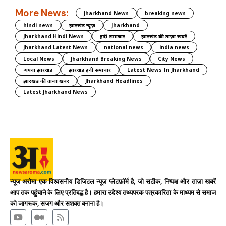
More News:
Jharkhand News
breaking news
hindi news
झारखंड न्यूज़
Jharkhand
Jharkhand Hindi News
हिंदी समाचार
झारखंड की ताज़ा खबरें
Jharkhand Latest News
national news
india news
Local News
Jharkhand Breaking News
City News
अपना झारखंड
झारखंड हिंदी समाचार
Latest News In Jharkhand
झारखंड की ताज़ा ख़बर
Jharkhand Headlines
Latest Jharkhand News
न्यूज अरोमा एक विश्वसनीय डिजिटल न्यूज़ प्लेटफ़ॉर्म है, जो सटीक, निष्पक्ष और ताज़ा खबरें
आप तक पहुंचाने के लिए प्रतिबद्ध है। हमारा उद्देश्य तथ्यपरक पत्रकारिता के माध्यम से समाज
को जागरूक, सजग और सशक्त बनाना है।