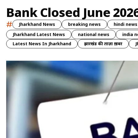
Bank Closed June 202
#
Jharkhand News
breaking news
hindi news
Jharkhand Latest News
national news
india 
Latest News In Jharkhand
झारखंड की ताज़ा ख़बर
J