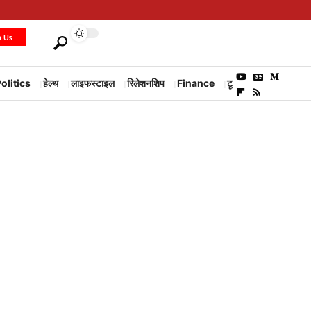
h Us
olitics
हेल्थ
लाइफस्टाइल
रिलेशनशिप
Finance
टूरिज्म
Environm