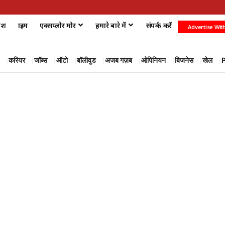
ेश
क्राइम
एक्सप्लोर मोर
हमारे बारे में
संपर्क करें
Advertise Wit
करियर
जॉब्स
ऑटो
बॉलीवुड
अजब गज़ब
ओपिनियन
बिजनेस
खेल
P