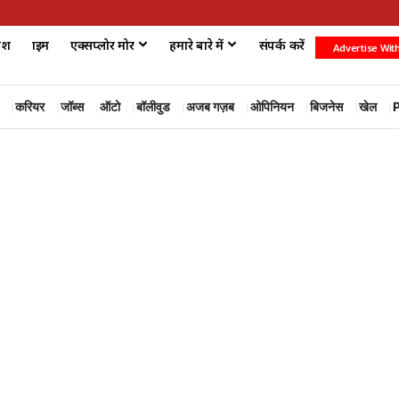
ेश
क्राइम
एक्सप्लोर मोर
हमारे बारे में
संपर्क करें
Advertise Wit
करियर
जॉब्स
ऑटो
बॉलीवुड
अजब गज़ब
ओपिनियन
बिजनेस
खेल
P