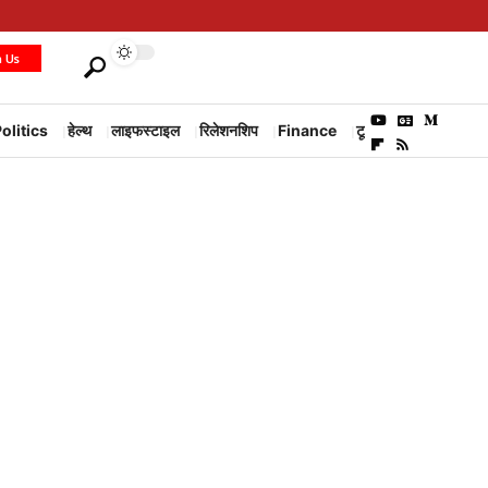
h Us
olitics
हेल्थ
लाइफस्टाइल
रिलेशनशिप
Finance
टूरिज्म
Environm