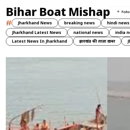
Bihar Boat Mishap
#
Jharkhand News
breaking news
hindi news
Jharkhand Latest News
national news
india 
Latest News In Jharkhand
झारखंड की ताज़ा ख़बर
J