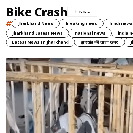
Bike Crash
#
Jharkhand News
breaking news
hindi news
Jharkhand Latest News
national news
india 
Latest News In Jharkhand
झारखंड की ताज़ा ख़बर
J