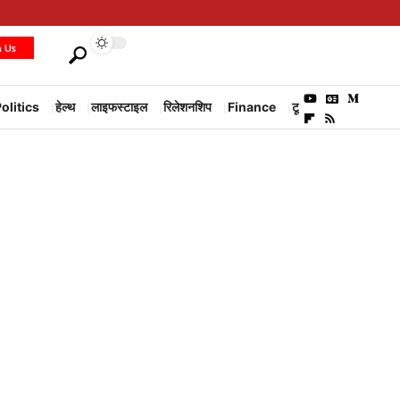
h Us
olitics
हेल्थ
लाइफस्टाइल
रिलेशनशिप
Finance
टूरिज्म
Environm