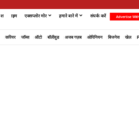
ेश
क्राइम
एक्सप्लोर मोर
हमारे बारे में
संपर्क करें
Advertise Wit
करियर
जॉब्स
ऑटो
बॉलीवुड
अजब गज़ब
ओपिनियन
बिजनेस
खेल
P