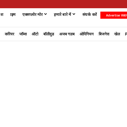
ेश
क्राइम
एक्सप्लोर मोर
हमारे बारे में
संपर्क करें
Advertise Wit
करियर
जॉब्स
ऑटो
बॉलीवुड
अजब गज़ब
ओपिनियन
बिजनेस
खेल
P