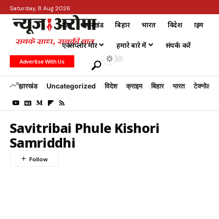
Saturday, 8 Aug 2026
होम
झारखंड
बिहार
भारत
विदेश
क्राइम
एक्सप्लोर मोर
हमारे बारे में
संपर्क करें
Advertise With Us
झारखंड
Uncategorized
विदेश
क्राइम
बिहार
भारत
टेक्नोलॉजी
Savitribai Phule Kishori
Samriddhi