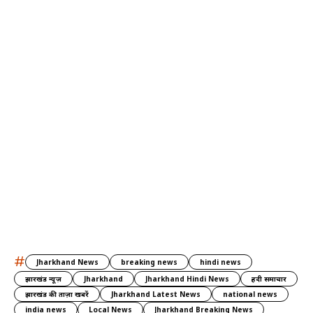
#
Jharkhand News
breaking news
hindi news
झारखंड न्यूज़
Jharkhand
Jharkhand Hindi News
हिंदी समाचार
झारखंड की ताज़ा खबरें
Jharkhand Latest News
national news
india news
Local News
Jharkhand Breaking News